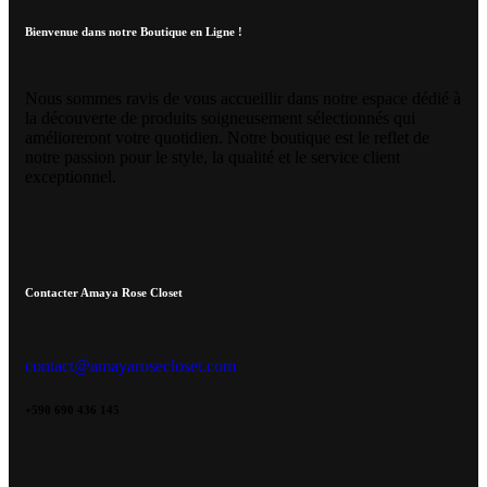
Bienvenue dans notre Boutique en Ligne !
Nous sommes ravis de vous accueillir dans notre espace dédié à
la découverte de produits soigneusement sélectionnés qui
amélioreront votre quotidien. Notre boutique est le reflet de
notre passion pour le style, la qualité et le service client
exceptionnel.
Contacter Amaya Rose Closet
contact@amayarosecloset.com
+590 690 436 145