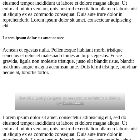
eiusmod tempor incididunt ut labore et dolore magna aliqua. Ut
enim ad minim veniam, quis nostrud exercitation ullamco laboris nisi
ut aliquip ex ea commodo consequat. Duis aute irure dolor in
reprehenderit. Lorem ipsum dolor sit amet, consectetur adipiscing
elit.
Lorem ipsum dolor sit amet consec
Aenean et egestas nulla. Pellentesque habitant morbi tristique
senectus et netus et malesuada fames ac turpis egestas. Fusce
gravida, ligula non molestie tristique, justo elit blandit risus, blandit
maximus augue magna accumsan ante. Duis id mi tristique, pulvinar
neque at, lobortis tortor.
Stet clita kasd gubergren, no sea sanctus est labore et dolore.
By
Kevin Smith
Lorem ipsum dolor sit amet, consectetur adipisicing elit, sed do
eiusmod tempor incididunt ut labore et dolore magna aliqua. Ut
enim ad minim veniam, quis nostrud exercitation ullamco laboris nisi
ut aliquip ex ea commodo consequat. Duis aute irure dolor in
reprehenderit. Lorem ipsum dolor sit amet, consectetur adipiscing