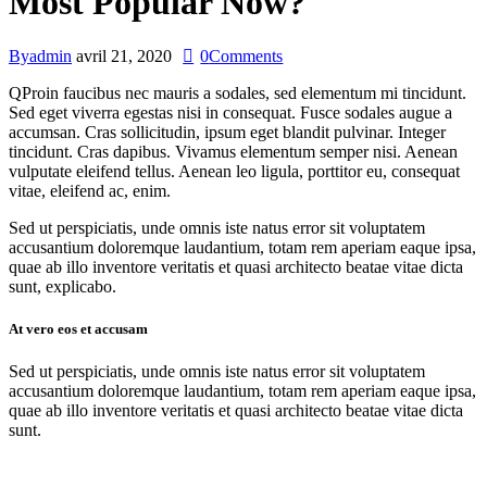
Most Popular Now?
By
admin
avril 21, 2020
0
Comments
Q
Proin faucibus nec mauris a sodales, sed elementum mi tincidunt.
Sed eget viverra egestas nisi in consequat. Fusce sodales augue a
accumsan. Cras sollicitudin, ipsum eget blandit pulvinar. Integer
tincidunt. Cras dapibus. Vivamus elementum semper nisi. Aenean
vulputate eleifend tellus. Aenean leo ligula, porttitor eu, consequat
vitae, eleifend ac, enim.
Sed ut perspiciatis, unde omnis iste natus error sit voluptatem
accusantium doloremque laudantium, totam rem aperiam eaque ipsa,
quae ab illo inventore veritatis et quasi architecto beatae vitae dicta
sunt, explicabo.
At vero eos et accusam
Sed ut perspiciatis, unde omnis iste natus error sit voluptatem
accusantium doloremque laudantium, totam rem aperiam eaque ipsa,
quae ab illo inventore veritatis et quasi architecto beatae vitae dicta
sunt.