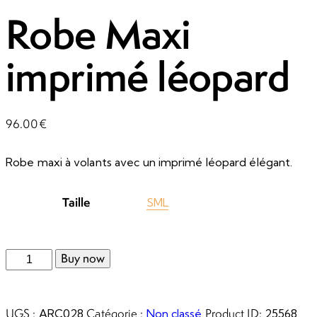
Robe Maxi
imprimé léopard
96.00
€
Robe maxi à volants avec un imprimé léopard élégant.
Taille
S
M
L
Buy now
UGS :
Catégorie :
Product ID:
ARC028
Non classé
25568