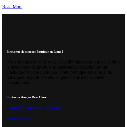
Read More
Bienvenue dans notre Boutique en Ligne !
Nous sommes ravis de vous accueillir dans notre espace dédié à
la découverte de produits soigneusement sélectionnés qui
amélioreront votre quotidien. Notre boutique est le reflet de
notre passion pour le style, la qualité et le service client
exceptionnel.
Contacter Amaya Rose Closet
contact@amayarosecloset.com
+590 690 436 145